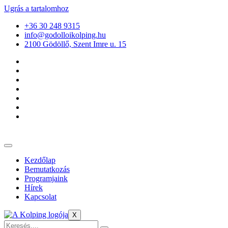
Ugrás a tartalomhoz
+36 30 248 9315
info@godolloikolping.hu
2100 Gödöllő, Szent Imre u. 15
Kezdőlap
Bemutatkozás
Programjaink
Hírek
Kapcsolat
X