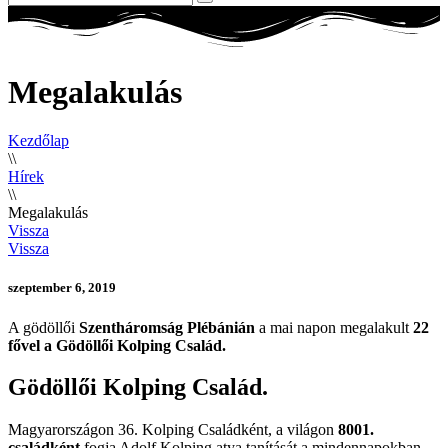
Megalakulás
Kezdőlap
\\
Hírek
\\
Megalakulás
Vissza
Vissza
szeptember 6, 2019
A gödöllői
Szentháromság Plébánián
a mai napon megalakult
22
fővel a Gödöllői Kolping Család.
Gödöllői Kolping Család.
Magyarországon 36. Kolping Családként, a világon
8001.
családként
fogja Adolf Kolping atya tanítását a mindennapokban