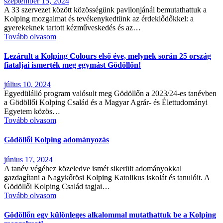
szeptember 15, 2024
A 33 szervezet között közösségünk pavilonjánál bemutathattuk a
Kolping mozgalmat és tevékenykedtünk az érdeklődőkkel: a
gyerekeknek tartott kézműveskedés és az…
Tovább olvasom
Lezárult a Kolping Colours első éve, melynek során 25 ország
fiataljai ismerték meg egymást Gödöllőn!
július 10, 2024
Egyedülálló program valósult meg Gödöllőn a 2023/24-es tanévben
a Gödöllői Kolping Család és a Magyar Agrár- és Élettudományi
Egyetem közös…
Tovább olvasom
Gödöllői Kolping adományozás
június 17, 2024
A tanév végéhez közeledve ismét sikerült adományokkal
gazdagítani a Nagykőrösi Kolping Katolikus iskolát és tanulóit. A
Gödöllői Kolping Család tagjai…
Tovább olvasom
Gödöllőn egy különleges alkalommal mutathattuk be a Kolping