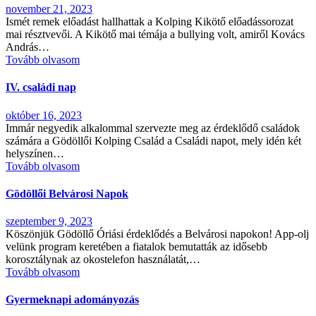
november 21, 2023
Ismét remek előadást hallhattak a Kolping Kikötő előadássorozat
mai résztvevői. A Kikötő mai témája a bullying volt, amiről Kovács
András…
Tovább olvasom
IV. családi nap
október 16, 2023
Immár negyedik alkalommal szervezte meg az érdeklődő családok
számára a Gödöllői Kolping Család a Családi napot, mely idén két
helyszínen…
Tovább olvasom
Gödöllői Belvárosi Napok
szeptember 9, 2023
Köszönjük Gödöllő Óriási érdeklődés a Belvárosi napokon! App-olj
velünk program keretében a fiatalok bemutatták az idősebb
korosztálynak az okostelefon használatát,…
Tovább olvasom
Gyermeknapi adományozás