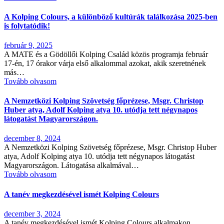
A Kolping Colours, a különböző kultúrák találkozása 2025-ben
is folytatódik!
február 9, 2025
A MATE és a Gödöllői Kolping Család közös programja február
17-én, 17 órakor várja első alkalommal azokat, akik szeretnének
más…
Tovább olvasom
A Nemzetközi Kolping Szövetség főprézese, Msgr. Christop
Huber atya, Adolf Kolping atya 10. utódja tett négynapos
látogatást Magyarországon.
december 8, 2024
A Nemzetközi Kolping Szövetség főprézese, Msgr. Christop Huber
atya, Adolf Kolping atya 10. utódja tett négynapos látogatást
Magyarországon. Látogatása alkalmával…
Tovább olvasom
A tanév megkezdésével ismét Kolping Colours
december 3, 2024
A tanév megkezdésével ismét Kolping Colours alkalmakon