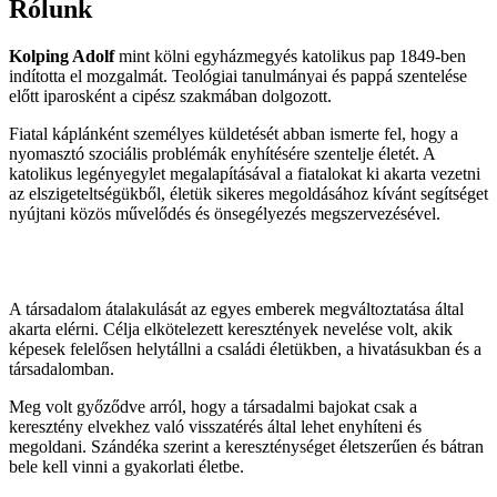
Rólunk
Kolping Adolf
mint kölni egyházmegyés katolikus pap 1849-ben
indította el mozgalmát. Teológiai tanulmányai és pappá szentelése
előtt iparosként a cipész szakmában dolgozott.
Fiatal káplánként személyes küldetését abban ismerte fel, hogy a
nyomasztó szociális problémák enyhítésére szentelje életét. A
katolikus legényegylet megalapításával a fiatalokat ki akarta vezetni
az elszigeteltségükből, életük sikeres megoldásához kívánt segítséget
nyújtani közös művelődés és önsegélyezés megszervezésével.
A társadalom átalakulását az egyes emberek megváltoztatása által
akarta elérni. Célja elkötelezett keresztények nevelése volt, akik
képesek felelősen helytállni a családi életükben, a hivatásukban és a
társadalomban.
Meg volt győződve arról, hogy a társadalmi bajokat csak a
keresztény elvekhez való visszatérés által lehet enyhíteni és
megoldani. Szándéka szerint a kereszténységet életszerűen és bátran
bele kell vinni a gyakorlati életbe.