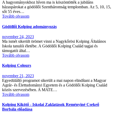
A hagyományokhoz híven ma is köszöntötték a jubiláns
házaspárokat a gödöllői Szentháromság templomban. Az 5, 10, 15,
sőt 55 éves…
Tovább olvasom
Gödöllői Kolping adományozás
november 24, 2023
Ma ismét sikerült örömet vinni a Nagykőrösi Kolping Általános
Iskola tanulói életébe. A Gödöllői Kolping Család tagjai és
támogatói által…
Tovább olvasom
Kolping Colours
november 21, 2023
Egyedülálló programot sikerült a mai napon elindítani a Magyar
Agrár- és Élettudományi Egyetem és a Gödöllői Kolping Család
közös szervezésében. A MATE…
Tovább olvasom
Kolping Kikötő - Iskolai Zaklatások Reményiné Csekeő
Borbála előadása