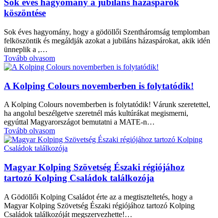
Sok éves hagyomány a jubiláns házaspárok
köszöntése
Sok éves hagyomány, hogy a gödöllői Szentháromság templomban
felköszöntik és megáldják azokat a jubiláns házaspárokat, akik idén
ünneplik a ,…
Tovább olvasom
A Kolping Colours novemberben is folytatódik!
A Kolping Colours novemberben is folytatódik! Várunk szeretettel,
ha angolul beszélgetve szeretnél más kultúrákat megismerni,
egyúttal Magyarországot bemutatni a MATE-n…
Tovább olvasom
Magyar Kolping Szövetség Északi régiójához
tartozó Kolping Családok találkozója
A Gödöllői Kolping Családot érte az a megtiszteltetés, hogy a
Magyar Kolping Szövetség Északi régiójához tartozó Kolping
Családok találkozóját megszervezhette!…