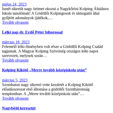
május 24, 2023
Ismét sikerült nagy örömet okozni a Nagykőrösi Kolping Általános
Iskola tanulóinak! A Gödöllői Kolpingosok és támogatói által
gyűjtött adományok (játékok,…
Tovább olvasom
Lelki nap dr. Erdő Péter bíborossal
március 18, 2023
Felemelő lelki élményben volt része a Gödöllői Kolping Család
tagjainak. A Magyar Kolping Szövetség országos lelki napot
szervezett, melynek során…
Tovább olvasom
Kolping Kikötő „Merre tovább középiskola után”
március 5, 2023
Szombaton nagy sikerrel vette kezdetét a Kolping Kikötő
előadássorozat első állomása a gödöllői Szentháromság
templomban. A „Merre tovább középiskola után”…
Tovább olvasom
Nagyböjti keresztút