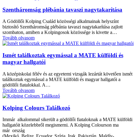
Szentháromság plébánia tavaszi nagytakarítása
A Gödöllői Kolping Család közösségi alkalmainak helyszínt
biztosító Szentháromság plébánia tavaszi nagytakarítása zajlott
szombaton, amiben a Kolpingosok közössége is kivette a…
Tovább olvasom
Ismét találkoztak egymással a MATE külföldi és
magyar hallgatói
A középiskolai félév és az egyetemi vizsgák lezártát követően ismét
találkoztak egymással a MATE külföldi és magyar hallgatói a
gödöllői fiatalokkal. A…
Tovább olvasom
Kolping Colours Találkozó
Immár alkalommal sikerült a gödöllői fiataloknak a MATE külföldi
hallgatóit közelebbről megismerni. A Kolping Colourson ma
már ország
(Mexikó, Belize, Ecuador, Szíria, Irak, Pakisztán, Maldív-