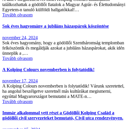
találkozhattak a gödöllői fiatalok a Magyar Agrár- és Élettudományi
Egyetem-n tanuló külföldi hallgatókkal!…
Tovább olvasom
Sok éves hagyomány a jubiláns házaspárok köszöntése
november 24, 2024
Sok éves hagyomány, hogy a gödöllői Szentháromság templomban
felköszöntik és megáldják azokat a jubiláns házaspárokat, akik idén
ünneplik a ,…
Tovább olvasom
A Kolping Colours novemberben is folytatódik!
november 17, 2024
A Kolping Colours novemberben is folytatódik! Várunk szeretettel,
ha angolul beszélgetve szeretnél más kultúrákat megismerni,
egyúttal Magyarországot bemutatni a MATE-n…
Tovább olvasom
Immár alkalommal vett részt a Gödöllői Kolping Család a
gödöllői civil szervezeteket bemutató, Civil utca rendezvényen.