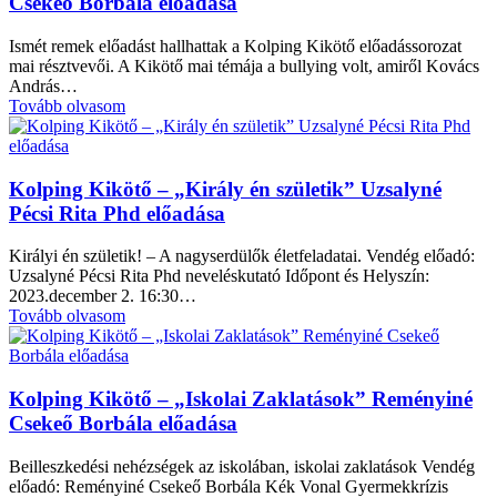
Csekeő Borbála előadása
Ismét remek előadást hallhattak a Kolping Kikötő előadássorozat
mai résztvevői. A Kikötő mai témája a bullying volt, amiről Kovács
András…
Tovább olvasom
Kolping Kikötő – „Király én születik” Uzsalyné
Pécsi Rita Phd előadása
Királyi én születik! – A nagyserdülők életfeladatai. Vendég előadó:
Uzsalyné Pécsi Rita Phd neveléskutató Időpont és Helyszín:
2023.december 2. 16:30…
Tovább olvasom
Kolping Kikötő – „Iskolai Zaklatások” Reményiné
Csekeő Borbála előadása
Beilleszkedési nehézségek az iskolában, iskolai zaklatások Vendég
előadó: Reményiné Csekeő Borbála Kék Vonal Gyermekkrízis