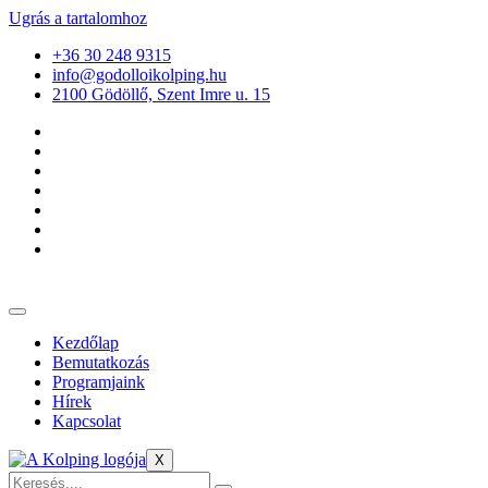
Ugrás a tartalomhoz
+36 30 248 9315
info@godolloikolping.hu
2100 Gödöllő, Szent Imre u. 15
Kezdőlap
Bemutatkozás
Programjaink
Hírek
Kapcsolat
X