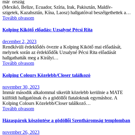
már ország
(Mexikó, Belize, Ecuador, Szíria, Irak, Pakisztán, Maldív-
szigetek, Kazahsztán, Kína, Laosz) hallgatóival beszélgethettek a…
Tovább olvasom
Kolping Kikötő előadás: Uzsalyné Pécsi Rita
december 2, 2023
Rendkívüli érdeklődés övezte a Kolping Kikötő mai előadását,
melynek során az érdeklődők Uzsalyné Pécsi Rita előadását
hallgathatták meg a Királyi…
Tovább olvasom
Kolping Colours Közelebb/Closer találkozó
november 30, 2023
Immár második alkalommal sikerült közelebb kerülnie a MATE
külföldi hallgatóinak és a gödöllői fiataloknak egymáshoz. A
Kolping Colours Közelebb/Closer találkozó…
Tovább olvasom
Házaspárok köszöntése a gödöllői Szentháromság templomban
november 26, 2023