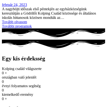
február 24, 2023
A nagyböjti időszak első péntekjén az egyházközségünk
keresztútján a Gödöllői Kolping Család közössége és általános
iskolás hittanosok közösen mondták az…
Tovább olvasom
További programok
Egy kis érdeksség
Kolping család világszerte
0
+
országban való jelenlét
0
évnyi folyamatos segítség
0
kiemelkedő eremény
0
+