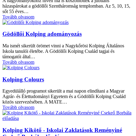
A hagyományokhoz híven ma is köszöntötték a jubiláns
házaspárokat a gödöllői Szentháromság templomban. Az 5, 10, 15,
sőt 55 éves…
Tovább olvasom
Gödöllői Kolping adományozás
Ma ismét sikerült örömet vinni a Nagykőrösi Kolping Általános
Iskola tanulói életébe. A Gödöllői Kolping Család tagjai és
támogatói által…
Tovább olvasom
Kolping Colours
Egyedülálló programot sikerült a mai napon elindítani a Magyar
Agrár- és Élettudományi Egyetem és a Gödöllői Kolping Család
közös szervezésében. A MATE…
Tovább olvasom
Kolping Kikötő - Iskolai Zaklatások Reményiné