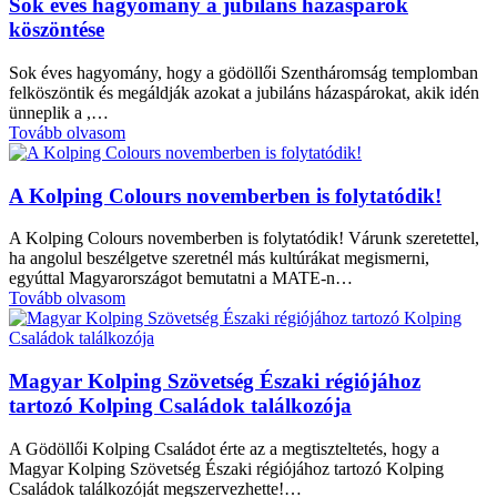
Sok éves hagyomány a jubiláns házaspárok
köszöntése
Sok éves hagyomány, hogy a gödöllői Szentháromság templomban
felköszöntik és megáldják azokat a jubiláns házaspárokat, akik idén
ünneplik a ,…
Tovább olvasom
A Kolping Colours novemberben is folytatódik!
A Kolping Colours novemberben is folytatódik! Várunk szeretettel,
ha angolul beszélgetve szeretnél más kultúrákat megismerni,
egyúttal Magyarországot bemutatni a MATE-n…
Tovább olvasom
Magyar Kolping Szövetség Északi régiójához
tartozó Kolping Családok találkozója
A Gödöllői Kolping Családot érte az a megtiszteltetés, hogy a
Magyar Kolping Szövetség Északi régiójához tartozó Kolping
Családok találkozóját megszervezhette!…