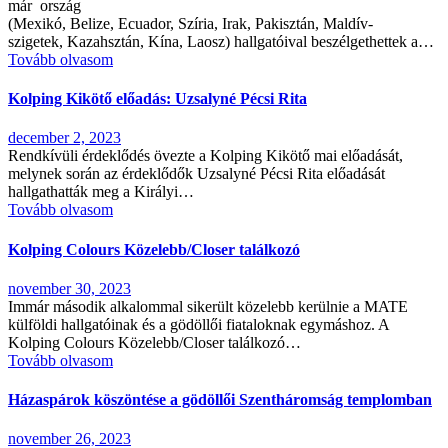
már ország
(Mexikó, Belize, Ecuador, Szíria, Irak, Pakisztán, Maldív-
szigetek, Kazahsztán, Kína, Laosz) hallgatóival beszélgethettek a…
Tovább olvasom
Kolping Kikötő előadás: Uzsalyné Pécsi Rita
december 2, 2023
Rendkívüli érdeklődés övezte a Kolping Kikötő mai előadását,
melynek során az érdeklődők Uzsalyné Pécsi Rita előadását
hallgathatták meg a Királyi…
Tovább olvasom
Kolping Colours Közelebb/Closer találkozó
november 30, 2023
Immár második alkalommal sikerült közelebb kerülnie a MATE
külföldi hallgatóinak és a gödöllői fiataloknak egymáshoz. A
Kolping Colours Közelebb/Closer találkozó…
Tovább olvasom
Házaspárok köszöntése a gödöllői Szentháromság templomban
november 26, 2023