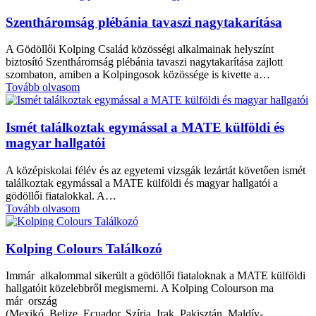
Szentháromság plébánia tavaszi nagytakarítása
A Gödöllői Kolping Család közösségi alkalmainak helyszínt
biztosító Szentháromság plébánia tavaszi nagytakarítása zajlott
szombaton, amiben a Kolpingosok közössége is kivette a…
Tovább olvasom
Ismét találkoztak egymással a MATE külföldi és
magyar hallgatói
A középiskolai félév és az egyetemi vizsgák lezártát követően ismét
találkoztak egymással a MATE külföldi és magyar hallgatói a
gödöllői fiatalokkal. A…
Tovább olvasom
Kolping Colours Találkozó
Immár alkalommal sikerült a gödöllői fiataloknak a MATE külföldi
hallgatóit közelebbről megismerni. A Kolping Colourson ma
már ország
(Mexikó, Belize, Ecuador, Szíria, Irak, Pakisztán, Maldív-