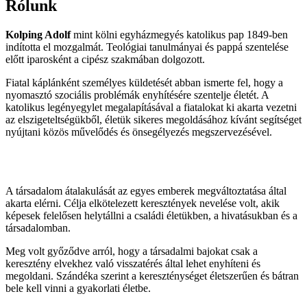
Rólunk
Kolping Adolf
mint kölni egyházmegyés katolikus pap 1849-ben
indította el mozgalmát. Teológiai tanulmányai és pappá szentelése
előtt iparosként a cipész szakmában dolgozott.
Fiatal káplánként személyes küldetését abban ismerte fel, hogy a
nyomasztó szociális problémák enyhítésére szentelje életét. A
katolikus legényegylet megalapításával a fiatalokat ki akarta vezetni
az elszigeteltségükből, életük sikeres megoldásához kívánt segítséget
nyújtani közös művelődés és önsegélyezés megszervezésével.
A társadalom átalakulását az egyes emberek megváltoztatása által
akarta elérni. Célja elkötelezett keresztények nevelése volt, akik
képesek felelősen helytállni a családi életükben, a hivatásukban és a
társadalomban.
Meg volt győződve arról, hogy a társadalmi bajokat csak a
keresztény elvekhez való visszatérés által lehet enyhíteni és
megoldani. Szándéka szerint a kereszténységet életszerűen és bátran
bele kell vinni a gyakorlati életbe.