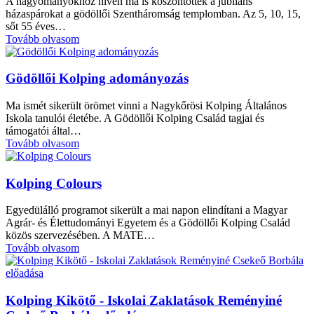
A hagyományokhoz híven ma is köszöntötték a jubiláns
házaspárokat a gödöllői Szentháromság templomban. Az 5, 10, 15,
sőt 55 éves…
Tovább olvasom
Gödöllői Kolping adományozás
Ma ismét sikerült örömet vinni a Nagykőrösi Kolping Általános
Iskola tanulói életébe. A Gödöllői Kolping Család tagjai és
támogatói által…
Tovább olvasom
Kolping Colours
Egyedülálló programot sikerült a mai napon elindítani a Magyar
Agrár- és Élettudományi Egyetem és a Gödöllői Kolping Család
közös szervezésében. A MATE…
Tovább olvasom
Kolping Kikötő - Iskolai Zaklatások Reményiné