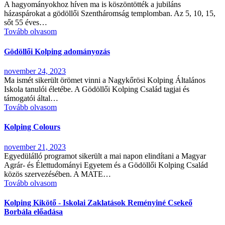
A hagyományokhoz híven ma is köszöntötték a jubiláns
házaspárokat a gödöllői Szentháromság templomban. Az 5, 10, 15,
sőt 55 éves…
Tovább olvasom
Gödöllői Kolping adományozás
november 24, 2023
Ma ismét sikerült örömet vinni a Nagykőrösi Kolping Általános
Iskola tanulói életébe. A Gödöllői Kolping Család tagjai és
támogatói által…
Tovább olvasom
Kolping Colours
november 21, 2023
Egyedülálló programot sikerült a mai napon elindítani a Magyar
Agrár- és Élettudományi Egyetem és a Gödöllői Kolping Család
közös szervezésében. A MATE…
Tovább olvasom
Kolping Kikötő - Iskolai Zaklatások Reményiné Csekeő
Borbála előadása