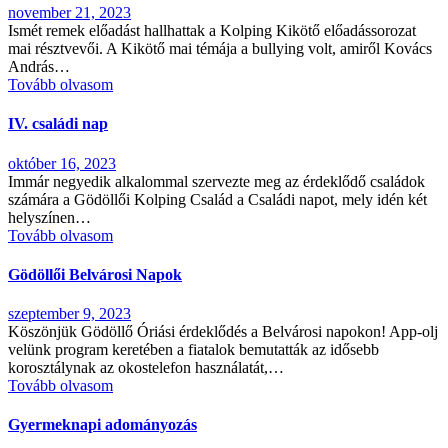
november 21, 2023
Ismét remek előadást hallhattak a Kolping Kikötő előadássorozat
mai résztvevői. A Kikötő mai témája a bullying volt, amiről Kovács
András…
Tovább olvasom
IV. családi nap
október 16, 2023
Immár negyedik alkalommal szervezte meg az érdeklődő családok
számára a Gödöllői Kolping Család a Családi napot, mely idén két
helyszínen…
Tovább olvasom
Gödöllői Belvárosi Napok
szeptember 9, 2023
Köszönjük Gödöllő Óriási érdeklődés a Belvárosi napokon! App-olj
velünk program keretében a fiatalok bemutatták az idősebb
korosztálynak az okostelefon használatát,…
Tovább olvasom
Gyermeknapi adományozás