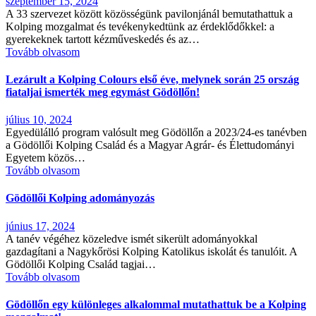
szeptember 15, 2024
A 33 szervezet között közösségünk pavilonjánál bemutathattuk a
Kolping mozgalmat és tevékenykedtünk az érdeklődőkkel: a
gyerekeknek tartott kézműveskedés és az…
Tovább olvasom
Lezárult a Kolping Colours első éve, melynek során 25 ország
fiataljai ismerték meg egymást Gödöllőn!
július 10, 2024
Egyedülálló program valósult meg Gödöllőn a 2023/24-es tanévben
a Gödöllői Kolping Család és a Magyar Agrár- és Élettudományi
Egyetem közös…
Tovább olvasom
Gödöllői Kolping adományozás
június 17, 2024
A tanév végéhez közeledve ismét sikerült adományokkal
gazdagítani a Nagykőrösi Kolping Katolikus iskolát és tanulóit. A
Gödöllői Kolping Család tagjai…
Tovább olvasom
Gödöllőn egy különleges alkalommal mutathattuk be a Kolping