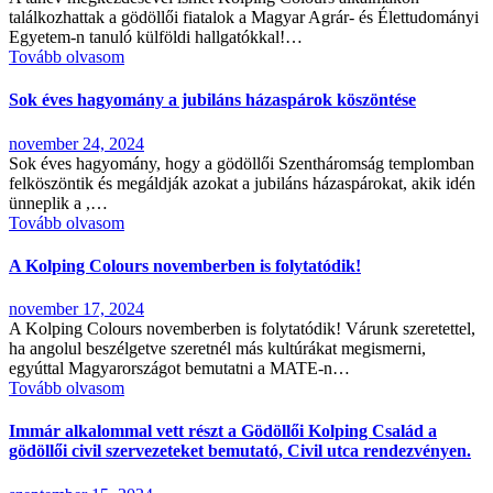
találkozhattak a gödöllői fiatalok a Magyar Agrár- és Élettudományi
Egyetem-n tanuló külföldi hallgatókkal!…
Tovább olvasom
Sok éves hagyomány a jubiláns házaspárok köszöntése
november 24, 2024
Sok éves hagyomány, hogy a gödöllői Szentháromság templomban
felköszöntik és megáldják azokat a jubiláns házaspárokat, akik idén
ünneplik a ,…
Tovább olvasom
A Kolping Colours novemberben is folytatódik!
november 17, 2024
A Kolping Colours novemberben is folytatódik! Várunk szeretettel,
ha angolul beszélgetve szeretnél más kultúrákat megismerni,
egyúttal Magyarországot bemutatni a MATE-n…
Tovább olvasom
Immár alkalommal vett részt a Gödöllői Kolping Család a
gödöllői civil szervezeteket bemutató, Civil utca rendezvényen.