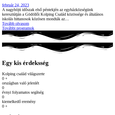
február 24, 2023
A nagyböjti időszak első péntekjén az egyházközségünk
keresztútján a Gödöllői Kolping Család közössége és általános
iskolás hittanosok közösen mondták az…
Tovább olvasom
További programok
Egy kis érdeksség
Kolping család világszerte
0
+
országban való jelenlét
0
évnyi folyamatos segítség
0
kiemelkedő eremény
0
+