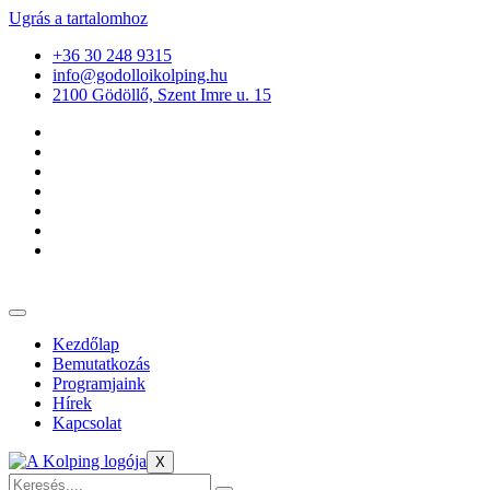
Ugrás a tartalomhoz
+36 30 248 9315
info@godolloikolping.hu
2100 Gödöllő, Szent Imre u. 15
Kezdőlap
Bemutatkozás
Programjaink
Hírek
Kapcsolat
X