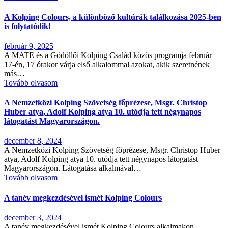
A Kolping Colours, a különböző kultúrák találkozása 2025-ben
is folytatódik!
február 9, 2025
A MATE és a Gödöllői Kolping Család közös programja február
17-én, 17 órakor várja első alkalommal azokat, akik szeretnének
más…
Tovább olvasom
A Nemzetközi Kolping Szövetség főprézese, Msgr. Christop
Huber atya, Adolf Kolping atya 10. utódja tett négynapos
látogatást Magyarországon.
december 8, 2024
A Nemzetközi Kolping Szövetség főprézese, Msgr. Christop Huber
atya, Adolf Kolping atya 10. utódja tett négynapos látogatást
Magyarországon. Látogatása alkalmával…
Tovább olvasom
A tanév megkezdésével ismét Kolping Colours
december 3, 2024
A tanév megkezdésével ismét Kolping Colours alkalmakon