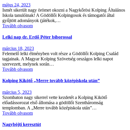
május 24, 2023
Ismét sikerült nagy örömet okozni a Nagykőrösi Kolping Általános
Iskola tanulóinak! A Gödöllői Kolpingosok és támogatói által
gyűjtött adományok (játékok,…
Tovább olvasom
Lelki nap dr. Erdő Péter bíborossal
március 18, 2023
Felemelő lelki élményben volt része a Gödöllői Kolping Család
tagjainak. A Magyar Kolping Szövetség országos lelki napot
szervezett, melynek során…
Tovább olvasom
Kolping Kikötő „Merre tovább középiskola után”
március 5, 2023
Szombaton nagy sikerrel vette kezdetét a Kolping Kikötő
előadássorozat első állomása a gödöllői Szentháromság
templomban. A „Merre tovább középiskola után”…
Tovább olvasom
Nagyböjti keresztút