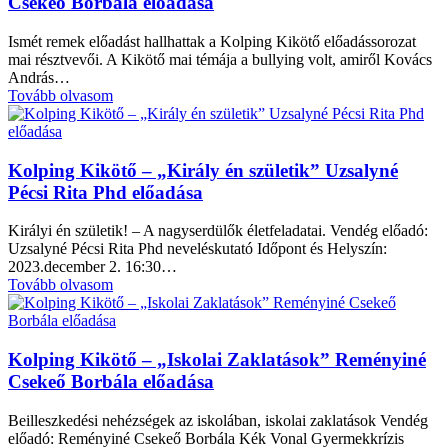
Csekeő Borbála előadása
Ismét remek előadást hallhattak a Kolping Kikötő előadássorozat
mai résztvevői. A Kikötő mai témája a bullying volt, amiről Kovács
András…
Tovább olvasom
Kolping Kikötő – „Király én születik” Uzsalyné
Pécsi Rita Phd előadása
Királyi én születik! – A nagyserdülők életfeladatai. Vendég előadó:
Uzsalyné Pécsi Rita Phd neveléskutató Időpont és Helyszín:
2023.december 2. 16:30…
Tovább olvasom
Kolping Kikötő – „Iskolai Zaklatások” Reményiné
Csekeő Borbála előadása
Beilleszkedési nehézségek az iskolában, iskolai zaklatások Vendég
előadó: Reményiné Csekeő Borbála Kék Vonal Gyermekkrízis