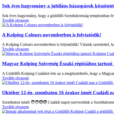
Sok éves hagyomány a jubiláns házaspárok köszönté
Sok éves hagyomány, hogy a gödöllői Szentháromság templomban felkö
Tovább olvasom
A Kolping Colours novemberben is folytatódik!
A Kolping Colours novemberben is folytatódik! Várunk szeretettel, 
Tovább olvasom
Magyar Kolping Szövetség Északi régiójához tartozó
A Gödöllői Kolping Családot érte az a megtiszteltetés, hogy a Magy
Tovább olvasom
Október 12-én, szombaton 16 órakor ismét Családi na
Szombaton ismét 🧑‍🧑‍🧒‍🧒 Családi napot szerveztünk a Szenthárom
Tovább olvasom