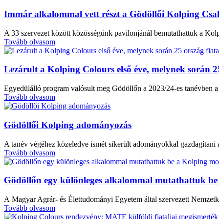
Immár alkalommal vett részt a Gödöllői Kolping Csalá
A 33 szervezet között közösségünk pavilonjánál bemutathattuk a Ko
Tovább olvasom
Lezárult a Kolping Colours első éve, melynek során 2
Egyedülálló program valósult meg Gödöllőn a 2023/24-es tanévben 
Tovább olvasom
Gödöllői Kolping adományozás
A tanév végéhez közeledve ismét sikerült adományokkal gazdagítani a
Tovább olvasom
Gödöllőn egy különleges alkalommal mutathattuk be
A Magyar Agrár- és Élettudományi Egyetem által szervezett Nemzetk
Tovább olvasom