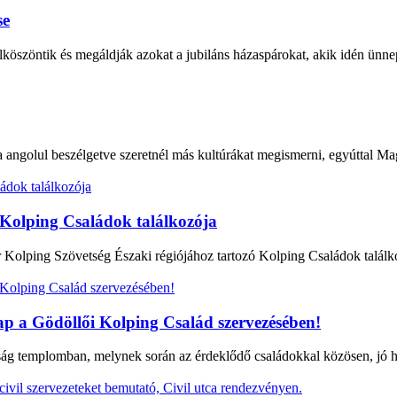
se
szöntik és megáldják azokat a jubiláns házaspárokat, akik idén ünne
ha angolul beszélgetve szeretnél más kultúrákat megismerni, egyútta
 Kolping Családok találkozója
ar Kolping Szövetség Északi régiójához tartozó Kolping Családok talál
p a Gödöllői Kolping Család szervezésében!
ság templomban, melynek során az érdeklődő családokkal közösen, jó h