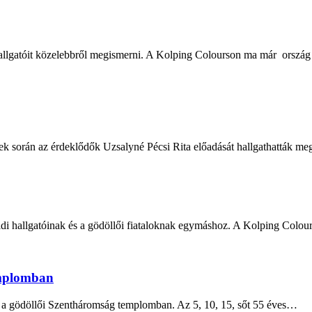
llgatóit közelebbről megismerni. A Kolping Colourson ma már ország (
ek során az érdeklődők Uzsalyné Pécsi Rita előadását hallgathatták me
di hallgatóinak és a gödöllői fiataloknak egymáshoz. A Kolping Colo
emplomban
 a gödöllői Szentháromság templomban. Az 5, 10, 15, sőt 55 éves…