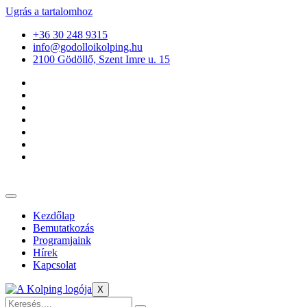
Ugrás a tartalomhoz
+36 30 248 9315
info@godolloikolping.hu
2100 Gödöllő, Szent Imre u. 15
Kezdőlap
Bemutatkozás
Programjaink
Hírek
Kapcsolat
X