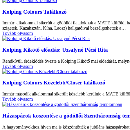
Kolping Colours Találkozó
Immár alkalommal sikerült a gödöllői fiataloknak a MATE külföldi ha
szigetek, Kazahsztán, Kína, Laosz) hallgatóival beszélgethettek a…
Tovább olvasom
Kolping Kikötő előadás: Uzsalyné Pécsi Rita
Rendkívüli érdeklődés övezte a Kolping Kikötő mai előadását, melyn
Tovább olvasom
Kolping Colours Közelebb/Closer találkozó
Immár második alkalommal sikerült közelebb kerülnie a MATE külföl
Tovább olvasom
Házaspárok köszöntése a gödöllői Szentháromság t
A hagyományokhoz híven ma is köszöntötték a jubiláns házaspárokat