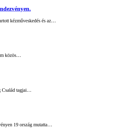
rendezvényen.
tartott kézműveskedés és az…
etem közös…
g Család tagjai…
zvényen 19 ország mutatta…