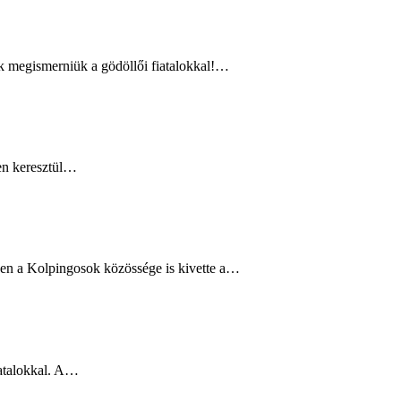
k megismerniük a gödöllői fiatalokkal!…
en keresztül…
iben a Kolpingosok közössége is kivette a…
iatalokkal. A…