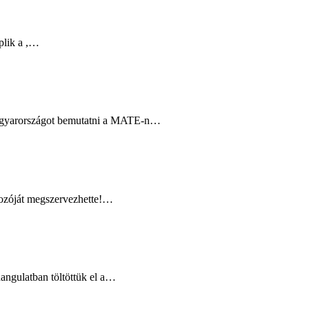
plik a ,…
l Magyarországot bemutatni a MATE-n…
kozóját megszervezhette!…
angulatban töltöttük el a…