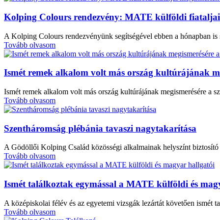
Kolping Colours rendezvény: MATE külföldi fiataljai 
A Kolping Colours rendezvényünk segítségével ebben a hónapban is s
Tovább olvasom
Ismét remek alkalom volt más ország kultúrájának m
Ismét remek alkalom volt más ország kultúrájának megismerésére a s
Tovább olvasom
Szentháromság plébánia tavaszi nagytakarítása
A Gödöllői Kolping Család közösségi alkalmainak helyszínt biztosító
Tovább olvasom
Ismét találkoztak egymással a MATE külföldi és magy
A középiskolai félév és az egyetemi vizsgák lezártát követően ismét 
Tovább olvasom