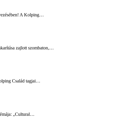
ervezésében! A Kolping…
akarítása zajlott szombaton,…
olping Család tagjai…
 témája: „Cultural…