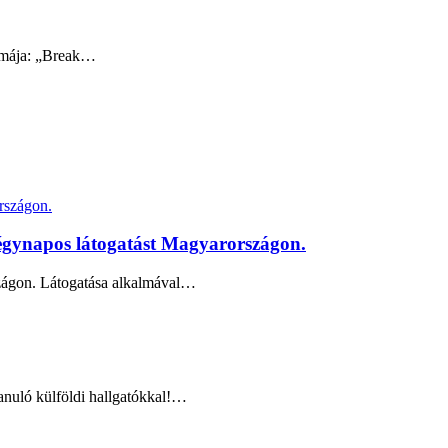
témája: „Break…
négynapos látogatást Magyarországon.
szágon. Látogatása alkalmával…
anuló külföldi hallgatókkal!…