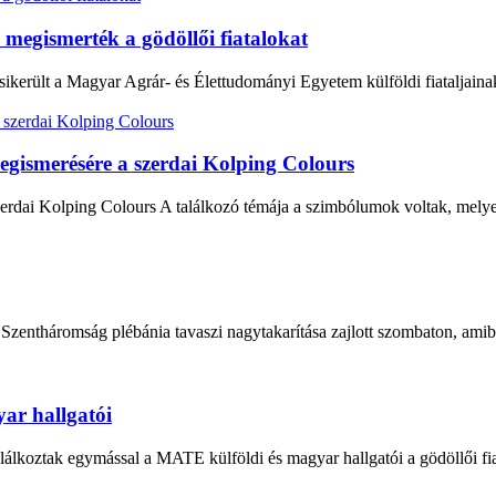
megismerték a gödöllői fiatalokat
ikerült a Magyar Agrár- és Élettudományi Egyetem külföldi fiataljaina
egismerésére a szerdai Kolping Colours
zerdai Kolping Colours A találkozó témája a szimbólumok voltak, mely
 Szentháromság plébánia tavaszi nagytakarítása zajlott szombaton, am
ar hallgatói
találkoztak egymással a MATE külföldi és magyar hallgatói a gödöllői f