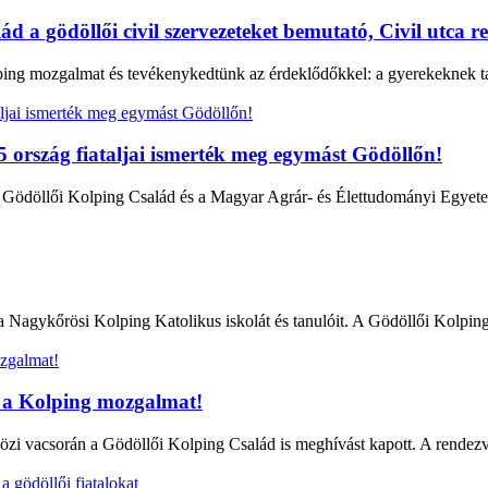
d a gödöllői civil szervezeteket bemutató, Civil utca 
lping mozgalmat és tevékenykedtünk az érdeklődőkkel: a gyerekeknek 
5 ország fiataljai ismerték meg egymást Gödöllőn!
a Gödöllői Kolping Család és a Magyar Agrár- és Élettudományi Egy
 Nagykőrösi Kolping Katolikus iskolát és tanulóit. A Gödöllői Kolpin
 a Kolping mozgalmat!
özi vacsorán a Gödöllői Kolping Család is meghívást kapott. A rende