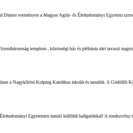
tional Dinner eseményen a Magyar Agrár- és Élettudományi Egyetem sz
 Szentháromság templom , közösségi ház és plébánia idei tavaszi nagyt
tani a Nagykőrösi Kolping Katolikus iskolát és tanulóit. A Gödöllői K
és Élettudományi Egyetemen tanuló külföldi hallgatókkal! A rendezvény