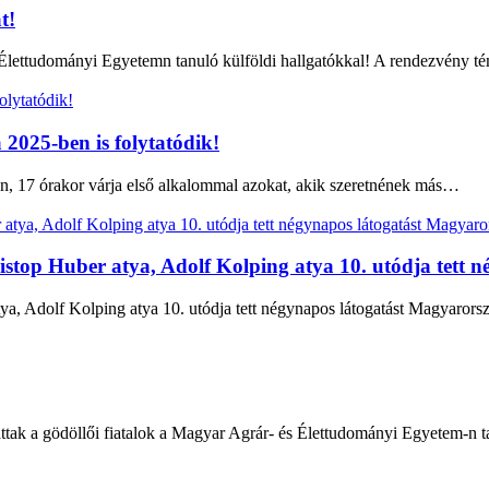
t!
és Élettudományi Egyetemn tanuló külföldi hallgatókkal! A rendezvény 
2025-ben is folytatódik!
, 17 órakor várja első alkalommal azokat, akik szeretnének más…
istop Huber atya, Adolf Kolping atya 10. utódja tett 
a, Adolf Kolping atya 10. utódja tett négynapos látogatást Magyaror
tak a gödöllői fiatalok a Magyar Agrár- és Élettudományi Egyetem-n t